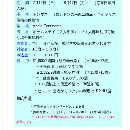
期 間
：7月12日（日）～ 8月17日（月） （毎週日曜日
入校）
場 所
：ボンマス （ロンドンの南西150km）＊イギリス
屈指の保養地
学 校
：Anglo Continental
滞 在
：ホームステイ（２人部屋） （*１人部屋利用可能
な場合追加料金）
添乗員
：同行しませんが、現地学校係員がお世話します
対象者
：１3歳～１８歳）
申込金
：３３，０００円
費 用
：£1,800/2週間（航空券代別） （＊16歳~17歳）
＊延長費用 ：£690プラス/週
￡2,392/2週間（航空券別）（＊13歳~15歳）
＊：延長費用：￡988プラス/週
＊１６歳以上で個室希望は￡30追加/週
￡230追
＊ヒスロー空港からタクシの利用は
/
加
片道
＊空港チェックインサービス：￡９５
＊参考為替レート（TTS)：£1＝￥218.12（1月24日現在）
＊プログラム費用は学校への送金時の送金レート（TTS)で
計算します