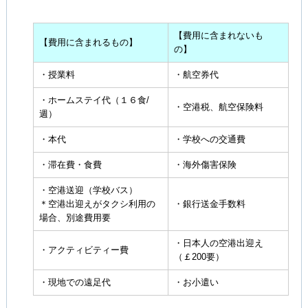
【費用に含まれないも
【費用に含まれるもの】
の】
・授業料
・航空券代
・ホームステイ代（１６食/
・空港税、航空保険料
週）
・本代
・学校への交通費
・滞在費・食費
・海外傷害保険
・空港送迎（学校バス）
＊空港出迎えがタクシ利用の
・銀行送金手数料
場合、別途費用要
・日本人の空港出迎え
・アクティビティー費
（￡200要）
・現地での遠足代
・お小遣い