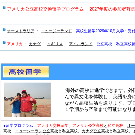
アメリカ公立高校交換留学プログラム 2027年度の参加者募
オーストラリア
・
ニュージーランド
高校生留学2026年
10月入学：受
アメリカ
・
カナダ
・
イギリス
・
アイルランド
公立高校・私立高校留学
海外の高校に進学できます。外
んで異文化を体験し、英語を身
ながら高校生活を送ります。プ
１学期から卒業まで可能になり
●留学プログラム
：
アメリカ交換留学
、
アメリカ公立高校
と
私立高校
、
オー
高校、
ニュージーラン公立高校
と私立高校、
カナダ公立高校
と私立高校、