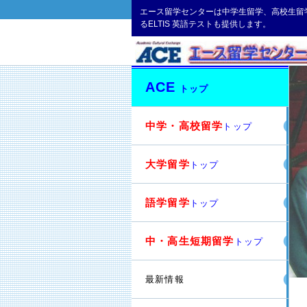
エース留学センターは中学生留学、高校生留
るELTIS 英語テストも提供します。
ACE
トップ
中学・高校留学
トップ
大学留学
トップ
語学留学
トップ
中・高生短期留学
トップ
最新情報