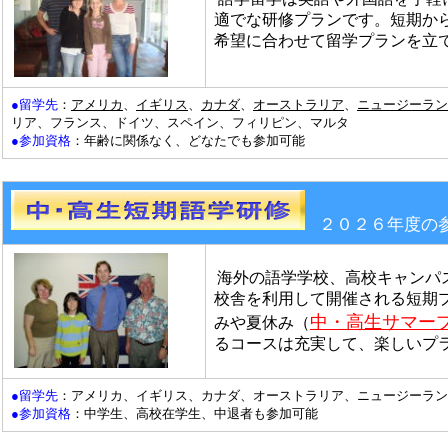
適でな研修プランです。短期か
希望に合わせて留学プランを立
●留学先
：
アメリカ
、
イギリス
、
カナダ
、
オーストラリア
、
ニュージーラン
リア、フランス、ドイツ、スペイン、フィリピン、マルタ
●参加資格
：年齢に関係なく、どなたでも参加可能
２０２６年度の
海外の語学学校、高校キャンパ
校舎を利用して開催される短期
中・高生サマー
みや夏休み（
るコースは充実して、楽しいプ
●留学先
：アメリカ、イギリス、カナダ、オーストラリア、ニュージーラン
●参加資格
：中学生、高校在学生、中退者も参加可能