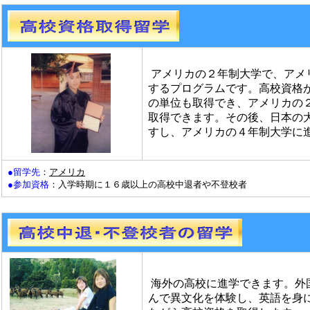
アメリカの２年制大学で、アメ
するプログラムです。高校資格
の単位も取得でき、アメリカの
取得できます。その後、日本の
すし、アメリカの４年制大学に
●留学先
：
アメリカ
●参加資格
：入学時期に１６歳以上の高校中退者や不登校者
海外の高校に進学できます。外
んで異文化を体験し、英語を身