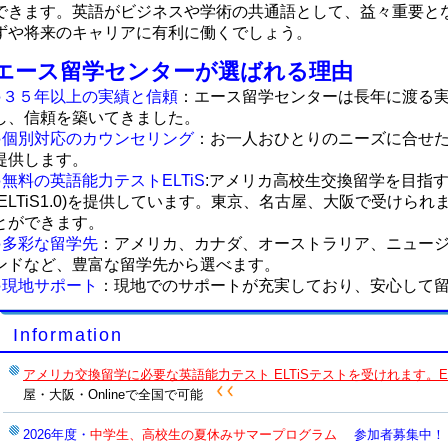
できます。英語がビジネスや学術の共通語として、益々重要と
ずや将来のキャリアに有利に働くでしょう。
エース留学センターが選ばれる理由
●３５年以上の実績と信頼
：エース留学センターは長年に渡る
し、信頼を築いてきました。
●個別対応のカウンセリング
：お一人おひとりのニーズに合せ
提供します。
●無料の英語能力テストELTiS
:アメリカ高校生交換留学を目指
(ELTiS1.0)を提供しています。東京、名古屋、大阪で受けられま
とができます。
●多彩な留学先
：アメリカ、カナダ、オーストラリア、ニュー
ンドなど、豊富な留学先から選べます。
●現地サポート
：現地でのサポートが充実しており、安心して
Information
アメリカ交換留学に必要な英語能力テスト ELTiSテストを受けれます。ELTiS
屋・大阪・Onlineで全国で可能
2026年度・
中学生、高校生の夏休みサマープログラム
参加者募集中！