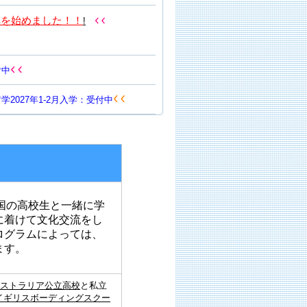
集を始めました！！
!
付中
2027年1-2月入学：受付中
国の高校生と一緒に学
に着けて文化交流をし
ログラムによっては、
ます。
ストラリア公立高校
と私立
イギリスボーディングスクー