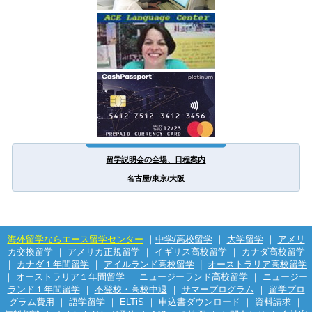
留学説明会の会場、日程案内
名古屋/東京/大阪
海外留学ならエース留学センター
｜
中学/高校留学
｜
大学留学
｜
アメリ
カ交換留学
｜
アメリカ正規留学
｜
イギリス高校留学
｜
カナダ高校留学
｜
カナダ１年間留学
｜
アイルランド高校留学
|
オーストラリア高校留学
｜
オーストラリア１年間留学
｜
ニュージーランド高校留学
｜
ニュージー
ランド１年間留学
｜
不登校・高校中退
｜
サマープログラム
｜
留学プロ
グラム費用
｜
語学留学
｜
ELTiS
｜
申込書ダウンロード
｜
資料請求
｜